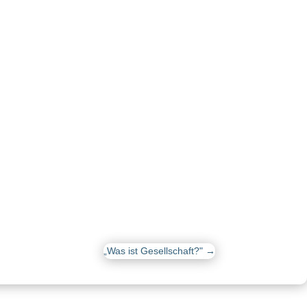
„Was ist Gesellschaft?"
→