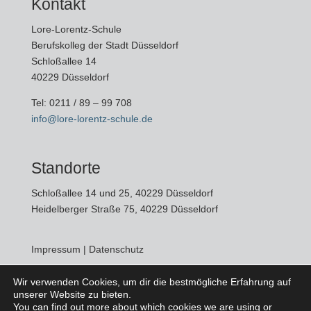
Kontakt
Lore-Lorentz-Schule
Berufskolleg der Stadt Düsseldorf
Schloßallee 14
40229 Düsseldorf
Tel:
0211 / 89 – 99 708
info@lore-lorentz-schule.de
Standorte
Schloßallee 14 und 25, 40229 Düsseldorf
Heidelberger Straße 75, 40229 Düsseldorf
Impressum
|
Datenschutz
Wir verwenden Cookies, um dir die bestmögliche Erfahrung auf
unserer Website zu bieten.
Social Media
You can find out more about which cookies we are using or