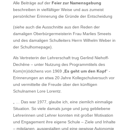
Alle Beiträge auf der
Feier zur Namensgebung
beschreiben in vielfältiger Weise und aus zumeist
persönlicher Erinnerung die Gründe der Entscheidung
(siehe auch die Ausschnitte aus den Reden der
damaligen Oberbürgermeisterin Frau Marlies Smeets
und des damaligen Schulleiters Herrn Wilhelm Weber in
der Schulhomepage).
Als Vertreterin der Lehrerschaft trug Gerlind Niehoff-
Dechêne – unter Nutzung des Programmtitels des
Kom(m)ödchens von 1969 „
Es geht um den Kopf
“ -
Erinnerungen an etwa 20 Jahre Kollegschulversuch vor
und vermittelte die Freude über den künftigen
Schulnamen Lore Lorentz.
„ … Das war 1977, glaube ich, eine ziemlich einmalige
Situation. So viele damals junge und jung gebliebene
Lehrerinnen und Lehrer konnten mit großer Motivation
und Engagement ihre eigene Schule – Ziele und Inhalte
– mitplanen, ausgestalten und eine gewisse Autonomie