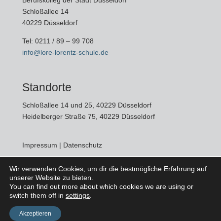
Berufskolleg der Stadt Düsseldorf
Schloßallee 14
40229 Düsseldorf
Tel:
0211 / 89 – 99 708
info@lore-lorentz-schule.de
Standorte
Schloßallee 14 und 25, 40229 Düsseldorf
Heidelberger Straße 75, 40229 Düsseldorf
Impressum
|
Datenschutz
Wir verwenden Cookies, um dir die bestmögliche Erfahrung auf
unserer Website zu bieten.
Social Media
You can find out more about which cookies we are using or
switch them off in
settings
.
Akzeptieren